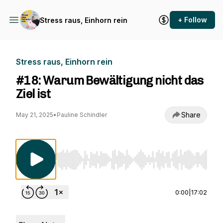
+ Follow
Stress raus, Einhorn rein
Stress raus, Einhorn rein
#18: Warum Bewältigung nicht das
Ziel ist
Share
May 21, 2025
•
Pauline Schindler
Use Left/Right to seek, Home/End to jump to st
0:00
|
17:02